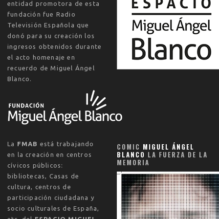
entidad promotora de esta
fundación fue Radio
Televisión Española que
donó para su creación los
ingresos obtenidos durante
el acto homenaje en
recuerdo de Miguel Ángel
Blanco.
La
FMAB
está trabajando
COMIC
MIGUEL ÁNGEL
BLANCO
LA FUERZA DE LA
en la creación en centros
MEMORIA
cívicos públicos:
bibliotecas, Casas de
cultura, centros de
participación ciudadana y
socio culturales de España,
etc. del
ESPACIO MIGUEL