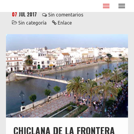
Miguel Ángel Blanco - XX Aniversario
07
JUL 2017
Sin comentarios
Sin categoría
Enlace
CHICLANA DE LA FRONTERA