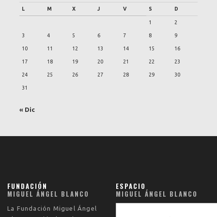
L
M
X
J
V
S
D
1
2
3
4
5
6
7
8
9
10
11
12
13
14
15
16
17
18
19
20
21
22
23
24
25
26
27
28
29
30
31
« Dic
FUNDACIÓN
ESPACIO
MIGUEL ÁNGEL BLANCO
MIGUEL ÁNGEL BLANCO
La
Fundación Miguel Ángel