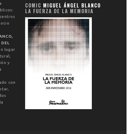
a
COMIC
MIGUEL ÁNGEL BLANCO
LA FUERZA DE LA MEMORIA
blicos:
 centros
socio
ANCO,
 DEL
un lugar
tural,
ión y
a
vado con
otar,
dos
la