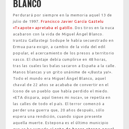
BLANCO
Perdurará por siempre en la memoria aquel 13 de
julio de 1997.
Francisco Javier García Gaztelu
«Txapote» apretaba el gatillo
. Dos tiros en la nuca
acabaron con la vida de Miguel Ángel Blanco.
Irantzu Gallastegi Sodupe le había secuestrado en
Ermua para exigir, a cambio de la vida del edil
popular, el acercamiento de los presos a territorio
vasco. El chantaje debía cumplirse en 48 horas,
tras las cuales las balas sacaron a España a la calle.
Manos blancas y un grito unánime de «¡Basta ya!».
Todo el mundo era Miguel Ángel Blanco, aquel
chaval de 22 años se acababa de convertir en el
ícono de un pueblo que había perdido el miedo.
«ETA dispara, aquí tienes mi nuca», se repetía en
las calles de todo el país. El terror comenzó a
perder una guerra que, 20 años después, sólo
espera una rendición, cuando sigue presente
aquella muerte. Estepona es el último municipio
que se ha sumado al
reto de hacer eterno aquel