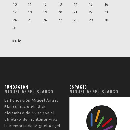
10
11
12
13
14
15
16
17
18
19
20
21
22
23
24
25
26
27
28
29
30
31
« Dic
FUNDACIÓN
ESPACIO
MIGUEL ÁNGEL BLANCO
MIGUEL ÁNGEL BLANCO
La
Fundación Miguel Ángel
Blanco
nació el
18 de
diciembre de 1997
con el
objetivo de mantener viva
la memoria de Miguel Ángel