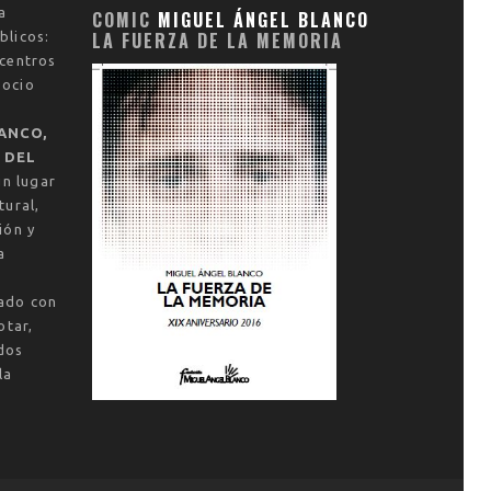
a
COMIC
MIGUEL ÁNGEL BLANCO
LA FUERZA DE LA MEMORIA
blicos:
 centros
socio
ANCO,
 DEL
un lugar
tural,
ión y
a
vado con
otar,
dos
la