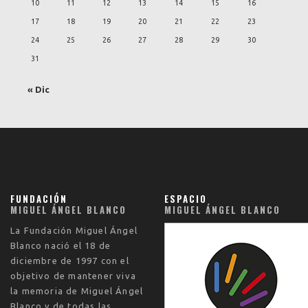
10
11
12
13
14
15
16
17
18
19
20
21
22
23
24
25
26
27
28
29
30
31
« Dic
FUNDACIÓN
ESPACIO
MIGUEL ÁNGEL BLANCO
MIGUEL ÁNGEL BLANCO
La
Fundación Miguel Ángel
Blanco
nació el
18 de
diciembre de 1997
con el
objetivo de mantener viva
la memoria de Miguel Ángel
Blanco y de todas las