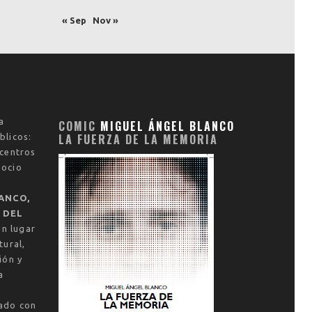
« Sep
Nov »
a
COMIC
MIGUEL ÁNGEL BLANCO
LA FUERZA DE LA MEMORIA
blicos:
 centros
socio
ANCO,
 DEL
un lugar
tural,
ión y
a
vado con