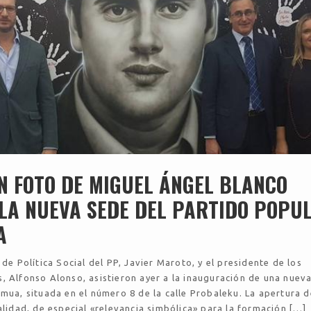
N FOTO DE MIGUEL ÁNGEL BLANCO
 LA NUEVA SEDE DEL PARTIDO POPU
A
 de Política Social del PP, Javier Maroto, y el presidente de los
, Alfonso Alonso, asistieron ayer a la inauguración de una nuev
rmua, situada en el número 8 de la calle Probaleku. La apertura d
calidad, de especial «relevancia simbólica» para la formación […]