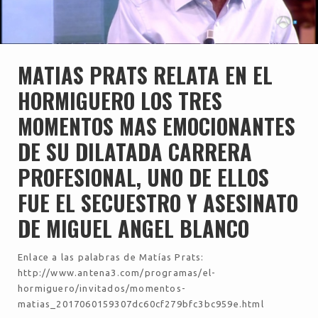
MATIAS PRATS RELATA EN EL
HORMIGUERO LOS TRES
MOMENTOS MAS EMOCIONANTES
DE SU DILATADA CARRERA
PROFESIONAL, UNO DE ELLOS
FUE EL SECUESTRO Y ASESINATO
DE MIGUEL ANGEL BLANCO
Enlace a las palabras de Matías Prats:
http://www.antena3.com/programas/el-
hormiguero/invitados/momentos-
matias_2017060159307dc60cf279bfc3bc959e.html