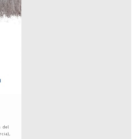
s del
cia),