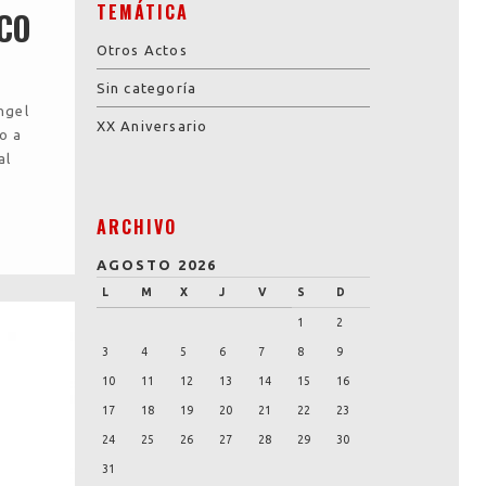
TEMÁTICA
CO
Otros Actos
Sin categoría
ngel
XX Aniversario
o a
al
ARCHIVO
AGOSTO 2026
L
M
X
J
V
S
D
1
2
3
4
5
6
7
8
9
10
11
12
13
14
15
16
17
18
19
20
21
22
23
24
25
26
27
28
29
30
31