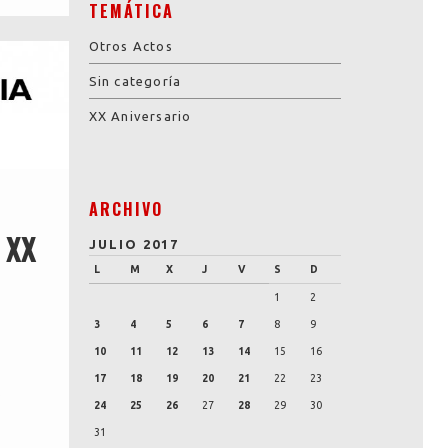
TEMÁTICA
Otros Actos
Sin categoría
XX Aniversario
ARCHIVO
 XX
JULIO 2017
L
M
X
J
V
S
D
1
2
3
4
5
6
7
8
9
s
10
11
12
13
14
15
16
17
18
19
20
21
22
23
.
24
25
26
27
28
29
30
31