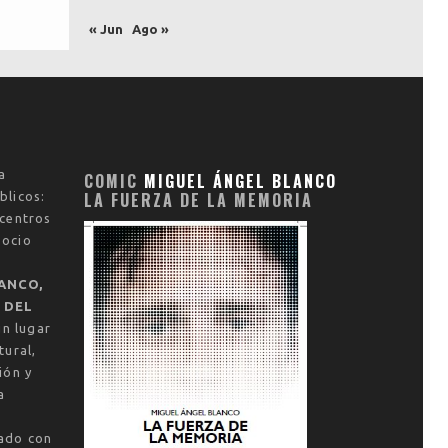
« Jun
Ago »
a
COMIC
MIGUEL ÁNGEL BLANCO
LA FUERZA DE LA MEMORIA
blicos:
 centros
socio
ANCO,
 DEL
un lugar
tural,
ión y
a
vado con