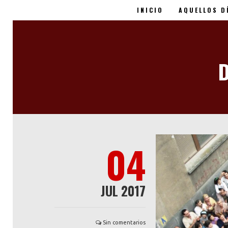
INICIO
AQUELLOS D
Miguel Ángel Blanco -
D
04
JUL 2017
Sin comentarios