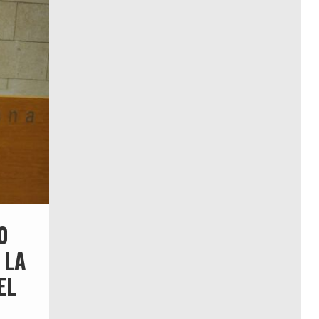
0
 LA
EL