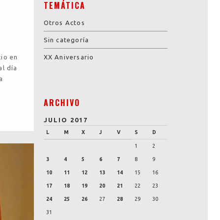
TEMÁTICA
Otros Actos
Sin categoría
cio en
XX Aniversario
al día
a
ARCHIVO
JULIO 2017
L
M
X
J
V
S
D
1
2
3
4
5
6
7
8
9
10
11
12
13
14
15
16
17
18
19
20
21
22
23
24
25
26
27
28
29
30
31