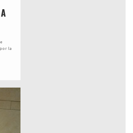
 A
de
por la