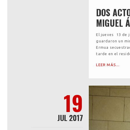
DOS ACT
MIGUEL 
El jueves 13 de 
guardaron un min
Ermua secuestrad
tarde en el resi
LEER MÁS...
19
JUL 2017