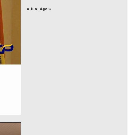
« Jun
Ago »